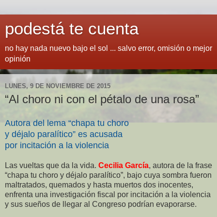
podestá te cuenta
no hay nada nuevo bajo el sol ... salvo error, omisión o mejor
opinión
LUNES, 9 DE NOVIEMBRE DE 2015
“Al choro ni con el pétalo de una rosa”
Autora del lema “chapa tu choro
y déjalo paralítico” es acusada
por incitación a la violencia
Las vueltas que da la vida.
Cecilia García
, autora de la frase
“chapa tu choro y déjalo paralítico”, bajo cuya sombra fueron
maltratados, quemados y hasta muertos dos inocentes,
enfrenta una investigación fiscal por incitación a la violencia
y sus sueños de llegar al Congreso podrían evaporarse.