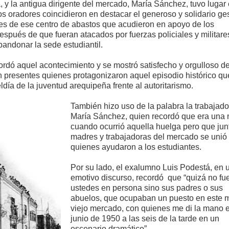
y la antigua dirigente del mercado, María Sánchez, tuvo lugar 
os oradores coincidieron en destacar el generoso y solidario ge
res de ese centro de abastos que acudieron en apoyo de los
espués de que fueran atacados por fuerzas policiales y militare
bandonar la sede estudiantil.
cordó aquel acontecimiento y se mostró satisfecho y orgulloso d
n presentes quienes protagonizaron aquel episodio histórico qu
eldía de la juventud arequipeña frente al autoritarismo.
También hizo uso de la palabra la trabajado
María Sánchez, quien recordó que era una 
cuando ocurrió aquella huelga pero que jun
madres y trabajadoras del mercado se unió
quienes ayudaron a los estudiantes.
Por su lado, el exalumno Luis Podestá, en 
emotivo discurso, recordó que “q
uizá no fu
ustedes en persona sino sus padres o sus
abuelos, que ocupaban un puesto en este 
viejo mercado, con quienes me di la mano e
junio de 1950 a las seis de la tarde en un
escenario dramático”.