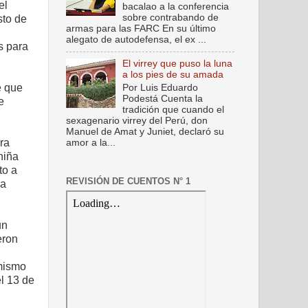
el
bacalao a la conferencia
sobre contrabando de
sto de
armas para las FARC En su último
alegato de autodefensa, el ex ...
s para
El virrey que puso la luna
a los pies de su amada
e que
Por Luis Eduardo
Podestá Cuenta la
e
tradición que cuando el
sexagenario virrey del Perú, don
Manuel de Amat y Juniet, declaró su
ra
amor a la...
niña
to a
REVISIÓN DE CUENTOS N° 1
 a
un
eron
mismo
l 13 de