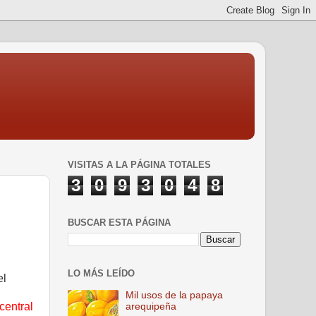
VISITAS A LA PÁGINA TOTALES
3
0
9
3
0
4
8
BUSCAR ESTA PÁGINA
LO MÁS LEÍDO
el
Mil usos de la papaya
central
arequipeña