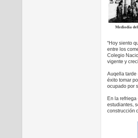
Mediodía del
“Hoy siento qu
entre los come
Colegio Nacio
vigente y cre
Auqella tarde 
éxito tomar po
ocupado por s
En la refriega
estudiantes, s
construcción q