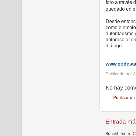
foro a través 
quedado en el
Desde entonce
como ejemplo 
autoritarismo
doloroso acon
diálogo.
www.podest
Publicado por
A
No hay come
Publicar un
Entrada má
Suscribirse a:
C