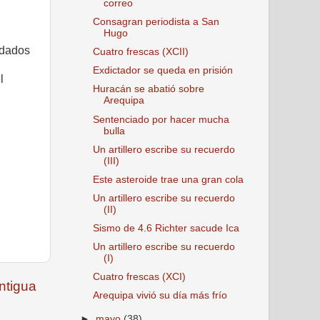
correo
Consagran periodista a San
Hugo
rdados
Cuatro frescas (XCII)
Exdictador se queda en prisión
l
Huracán se abatió sobre
Arequipa
Sentenciado por hacer mucha
bulla
Un artillero escribe su recuerdo
(III)
Este asteroide trae una gran cola
Un artillero escribe su recuerdo
(II)
Sismo de 4.6 Richter sacude Ica
Un artillero escribe su recuerdo
(I)
Cuatro frescas (XCI)
ntigua
Arequipa vivió su día más frío
►
mayo
(38)