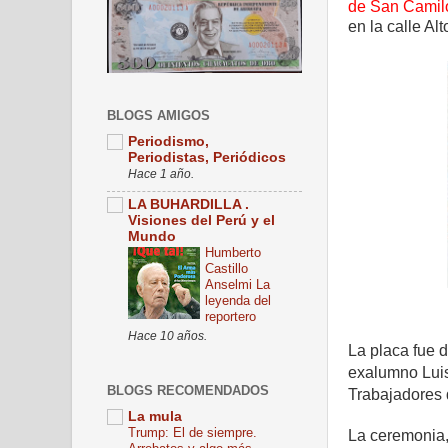
de San Camil
en la calle Al
BLOGS AMIGOS
Periodismo,
Periodistas, Periódicos
Hace 1 año.
LA BUHARDILLA .
Visiones del Perú y el
Mundo
Humberto
Castillo
Anselmi La
leyenda del
reportero
Hace 10 años.
La placa fue d
exalumno Luis
BLOGS RECOMENDADOS
Trabajadores
La mula
Trump: El de siempre.
La ceremonia, 