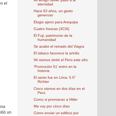
Mi amigo Javier pasó a la
n el
eternidad
Hace 63 años, un gesto
generoso
Elogio ajeno para Arequipa
Cuatro frescas (XCIII)
El Fuji, patrimonio de la
humanidad
Se acabó el reinado del Viagra
El tabaco favorece la artritis
94 sismos sintió el Perú este año
‘Promoción 51’ entró en la
historia
El sexto fue en Lima: 5.5°
Richter
Cinco sismos en dos días en el
Perú
Como si premiaran a Hitler
Me voy por cinco días
una
olló un
Cómo enviar un edificio por