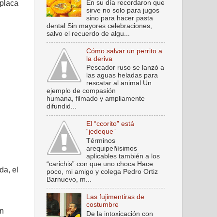
En su día recordaron que
 placa
sirve no solo para jugos
sino para hacer pasta
dental Sin mayores celebraciones,
salvo el recuerdo de algu...
Cómo salvar un perrito a
la deriva
Pescador ruso se lanzó a
las aguas heladas para
rescatar al animal Un
ejemplo de compasión
humana, filmado y ampliamente
difundid...
El “ccorito” está
“jedeque”
Términos
arequipeñísimos
aplicables también a los
“carichis” con que uno choca Hace
da, el
poco, mi amigo y colega Pedro Ortiz
Barnuevo, m...
Las fujimentiras de
costumbre
on
De la intoxicación con