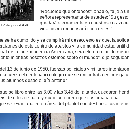
“Recuerdo que entonces”, añadió, “dije a u
señora representante de ustedes: ‘Su gesto
quedará eternamente en nuestros corazones
 12 de junio-1950
vida los recompensará con creces’”.
e se ha cumplido y se cumplirá mi deseo, esto es que, la solid
rciantes de este centro de abastos y la comunidad estudiantil d
nal de la Independencia Americana, será eterna o, por lo meno
ciente mientras nosotros estemos sobre el mundo”, dijo seguida
del 13 de junio de 1950, fuerzas policiales y militares intentaron
r la fuerza el centenario colegio que se encontraba en huelga y
us alumnos desde el día anterior.
 que se libró entre las 3.00 y las 3.45 de la tarde, quedaron heri
eis de ellos de bala, y murió un obrero que custodiaba una
ue se levantaba en un área del plantel con destino a los intern