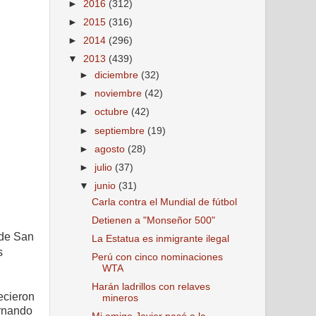
►
2016
(312)
►
2015
(316)
►
2014
(296)
▼
2013
(439)
►
diciembre
(32)
►
noviembre
(42)
►
octubre
(42)
►
septiembre
(19)
►
agosto
(28)
►
julio
(37)
▼
junio
(31)
Carla contra el Mundial de fútbol
Detienen a "Monseñor 500"
 de San
La Estatua es inmigrante ilegal
s
Perú con cinco nominaciones
WTA
Harán ladrillos con relaves
ecieron
mineros
ernando