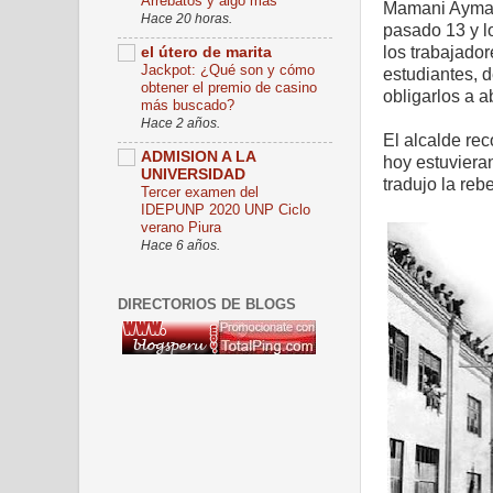
Arrebatos y algo más
Mamani Ayma, 
Hace 20 horas.
pasado 13 y l
los trabajado
el útero de marita
Jackpot: ¿Qué son y cómo
estudiantes, d
obtener el premio de casino
obligarlos a a
más buscado?
Hace 2 años.
El alcalde re
ADMISION A LA
hoy estuviera
UNIVERSIDAD
tradujo la reb
Tercer examen del
IDEPUNP 2020 UNP Ciclo
verano Piura
Hace 6 años.
DIRECTORIOS DE BLOGS