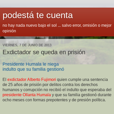
podestá te cuenta
no hay nada nuevo bajo el sol ... salvo error, omisión o mejor
opinión
VIERNES, 7 DE JUNIO DE 2013
Exdictador se queda en prisión
Presidente Humala le niega
indulto que su familia gestionó
El
exdictador Alberto Fujimori
quien cumple una sentencia
de 25 años de prisión por delitos contra los derechos
humanos y corrupción no recibió el indulto que esperaba del
presidente Ollanta Humala
y que su familia gestionó durante
ocho meses con formas prepotentes y de presión política.