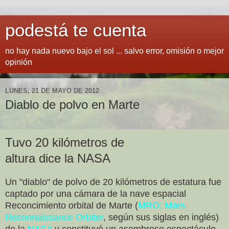
podestá te cuenta
no hay nada nuevo bajo el sol ... salvo error, omisión o mejor
opinión
LUNES, 21 DE MAYO DE 2012
Diablo de polvo en Marte
Tuvo 20 kilómetros de
altura dice la NASA
Un "diablo" de polvo de 20 kilómetros de estatura fue
captado por una cámara de la nave espacial
Reconcimiento orbital de Marte (
MRO: Mars
Reconnaissance Orbiter
, según sus siglas en inglés)
de la
NASA
y constituyó un asombroso espectáculo,