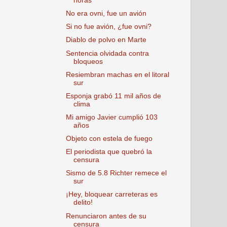
horas
No era ovni, fue un avión
Si no fue avión, ¿fue ovni?
Diablo de polvo en Marte
Sentencia olvidada contra
bloqueos
Resiembran machas en el litoral
sur
Esponja grabó 11 mil años de
clima
Mi amigo Javier cumplió 103
años
Objeto con estela de fuego
El periodista que quebró la
censura
Sismo de 5.8 Richter remece el
sur
¡Hey, bloquear carreteras es
delito!
Renunciaron antes de su
censura