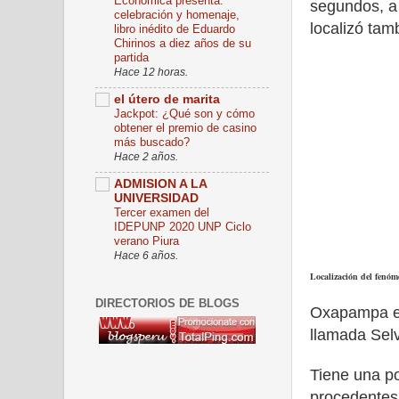
Económica presenta:
segundos, a 
celebración y homenaje,
localizó tam
libro inédito de Eduardo
Chirinos a diez años de su
partida
Hace 12 horas.
el útero de marita
Jackpot: ¿Qué son y cómo
obtener el premio de casino
más buscado?
Hace 2 años.
ADMISION A LA
UNIVERSIDAD
Tercer examen del
IDEPUNP 2020 UNP Ciclo
verano Piura
Hace 6 años.
Localización del fenó
DIRECTORIOS DE BLOGS
Oxapampa es 
llamada Selv
Tiene una po
procedentes