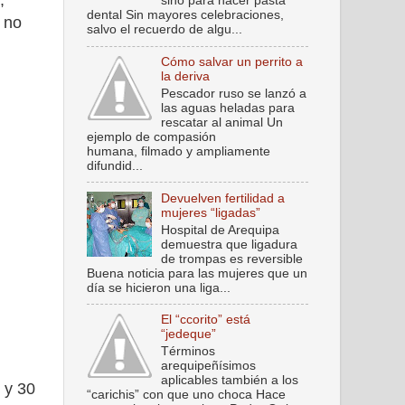
,
sino para hacer pasta
dental Sin mayores celebraciones,
s no
salvo el recuerdo de algu...
Cómo salvar un perrito a
la deriva
Pescador ruso se lanzó a
las aguas heladas para
rescatar al animal Un
ejemplo de compasión
humana, filmado y ampliamente
difundid...
Devuelven fertilidad a
mujeres “ligadas”
Hospital de Arequipa
demuestra que ligadura
de trompas es reversible
Buena noticia para las mujeres que un
día se hicieron una liga...
El “ccorito” está
“jedeque”
Términos
arequipeñísimos
aplicables también a los
 y 30
“carichis” con que uno choca Hace