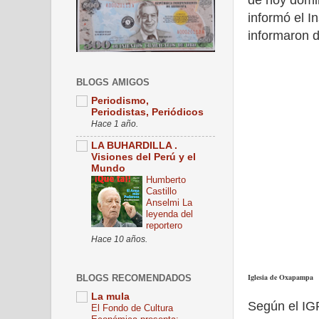
de hoy domi
informó el I
informaron d
BLOGS AMIGOS
Periodismo,
Periodistas, Periódicos
Hace 1 año.
LA BUHARDILLA .
Visiones del Perú y el
Mundo
Humberto
Castillo
Anselmi La
leyenda del
reportero
Hace 10 años.
Iglesia de Oxapampa
BLOGS RECOMENDADOS
La mula
Según el IGP
El Fondo de Cultura