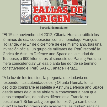
Portada denunciante
“El 15 de noviembre del 2012, Ollanta Humala ratificó los
términos de esa cooperación con su homólogo François
Hollande, y el 17 de diciembre de ese mismo año, tras una
invitación oficial, un grupo de militares del Perú recorrió la
fábrica de Astrium Defence and Space en la ciudad de
Toulouse, a 600 kilómetros al suroeste de París. ¿Fue una
mera coincidencia? En esa planta fue donde se terminó
construyendo el Perú SAT-1”, añade Perú21.
“A la luz de los indicios, la pregunta que todavía no
responden las autoridades es: ¿Ollanta Humala tenía
decidido comprarle el satélite a Astrium Defence and Space
desde antes de que se abriera la convocatoria para que
otras compañías, de países diferentes a Francia, se
postularan? Si fue así, ¿por qué lo hizo?, ¿a cambio de
qué? Un hecho previo solo acrecienta las dudas”, recalca.