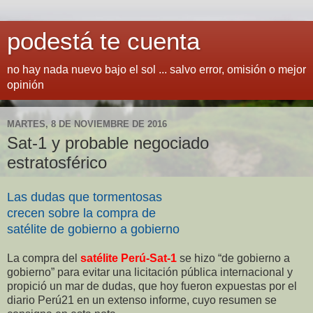
podestá te cuenta
no hay nada nuevo bajo el sol ... salvo error, omisión o mejor
opinión
MARTES, 8 DE NOVIEMBRE DE 2016
Sat-1 y probable negociado
estratosférico
Las dudas que tormentosas
crecen sobre la compra de
satélite de gobierno a gobierno
La compra del
satélite Perú-Sat-1
se hizo “de gobierno a
gobierno” para evitar una licitación pública internacional y
propició un mar de dudas, que hoy fueron expuestas por el
diario Perú21 en un extenso informe, cuyo resumen se