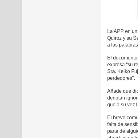
La APP en un 
Quiroz y su S
a las palabras
El documento 
expresa “su r
Sra. Keiko Fuj
perdedores”.
Añade que dich
denotan ignora
que a su vez 
El breve comu
falta de sensi
parte de algu
abordaje de l