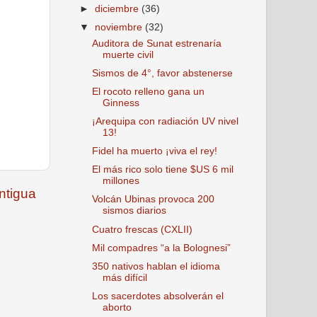
►
diciembre
(36)
▼
noviembre
(32)
Auditora de Sunat estrenaría
muerte civil
Sismos de 4°, favor abstenerse
El rocoto relleno gana un
Ginness
¡Arequipa con radiación UV nivel
13!
Fidel ha muerto ¡viva el rey!
El más rico solo tiene $US 6 mil
millones
ntigua
Volcán Ubinas provoca 200
sismos diarios
Cuatro frescas (CXLII)
Mil compadres “a la Bolognesi”
350 nativos hablan el idioma
más difícil
Los sacerdotes absolverán el
aborto