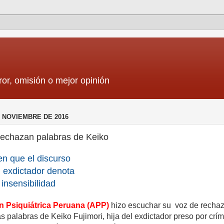
ror, omisión o mejor opinión
E NOVIEMBRE DE 2016
 rechazan palabras de Keiko
n que el discurso
el exdictador denota
 insensibilidad
n Psiquiátrica Peruana (APP)
hizo escuchar su voz de rechaz
s palabras de Keiko Fujimori, hija del exdictador preso por crí