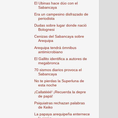
El Ubinas hace dúo con el
Sabancaya
Era un campesino disfrazado de
periodista
Dudas sobre lugar donde nació
Bolognesi
Cenizas del Sabancaya sobre
Arequipa
Arequipa tendrá ómnibus
antimicrobiano
El Gallito identifica a autores de
megabronca
70 sismos diarios provoca el
Sabancaya
No te pierdas la Superluna de
esta noche
¡Callatééé! ¡Recuerda la depre
de papá!
Psiquiatras rechazan palabras
de Keiko
La papaya arequipeña enternece