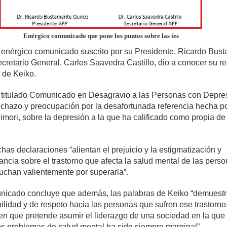
Enérgico comunicado que pone los puntos sobre las íes
enérgico comunicado suscrito por su Presidente, Ricardo Bus
ecretario General, Carlos Saavedra Castillo, dio a conocer su r
 de Keiko.
titulado Comunicado en Desagravio a las Personas con Depre
echazo y preocupación por la desafortunada referencia hecha po
imori, sobre la depresión a la que ha calificado como propia de
as declaraciones “alientan el prejuicio y la estigmatización y
ncia sobre el trastorno que afecta la salud mental de las pers
luchan valientemente por superarla”.
nicado concluye que además, las palabras de Keiko “demuest
bilidad y de respeto hacia las personas que sufren ese trastorno
ien que pretende asumir el liderazgo de una sociedad en la que 
os problemas de salud mental ha sido siempre marginal”.