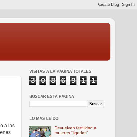
VISITAS A LA PÁGINA TOTALES
3
0
8
6
9
1
1
BUSCAR ESTA PÁGINA
LO MÁS LEÍDO
o a las
Devuelven fertilidad a
menes
mujeres “ligadas”