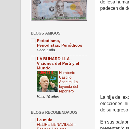
de lesa human
padecen de d
BLOGS AMIGOS
Periodismo,
Periodistas, Periódicos
Hace 1 año.
LA BUHARDILLA .
Visiones del Perú y el
Mundo
Humberto
Castillo
Anselmi La
leyenda del
reportero
La hija del ex
Hace 10 años.
elecciones, h
de su regreso a
BLOGS RECOMENDADOS
La mula
En sus palabr
FELIPE BENAVIDES –
presentar “cu