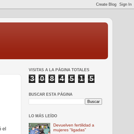
VISITAS A LA PÁGINA TOTALES
3
0
8
4
5
1
5
BUSCAR ESTA PÁGINA
LO MÁS LEÍDO
Devuelven fertilidad a
ó el
mujeres “ligadas”