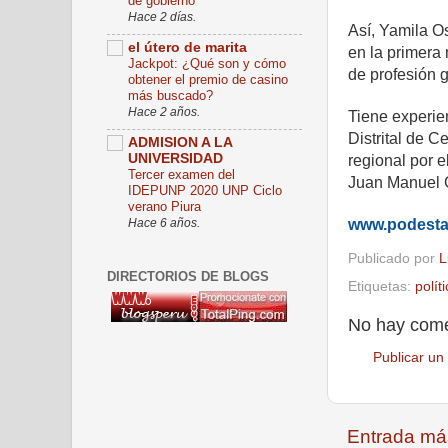
de gobierno
Hace 2 días.
Así, Yamila O
el útero de marita
en la primera
Jackpot: ¿Qué son y cómo
de profesión 
obtener el premio de casino
más buscado?
Hace 2 años.
Tiene experie
Distrital de 
ADMISION A LA
UNIVERSIDAD
regional por e
Tercer examen del
Juan Manuel 
IDEPUNP 2020 UNP Ciclo
verano Piura
Hace 6 años.
www.podest
Publicado por
L
DIRECTORIOS DE BLOGS
Etiquetas:
polít
No hay come
Publicar un
Entrada má