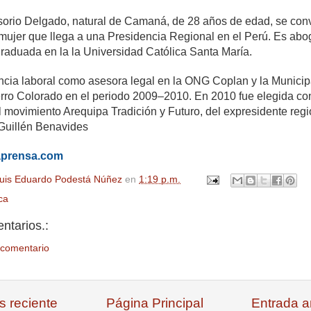
sorio Delgado, natural de Camaná, de 28 años de edad, se conv
 mujer que llega a una Presidencia Regional en el Perú. Es ab
graduada en la la Universidad Católica Santa María.
ncia laboral como asesora legal en la ONG Coplan y la Municip
Cerro Colorado en el periodo 2009–2010. En 2010 fue elegida co
l movimiento Arequipa Tradición y Futuro, del expresidente regi
Guillén Benavides
aprensa.com
uis Eduardo Podestá Núñez
en
1:19 p.m.
ica
ntarios.:
 comentario
s reciente
Página Principal
Entrada a