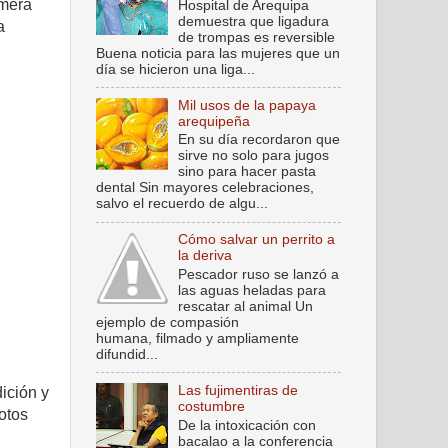
imera
Hospital de Arequipa
demuestra que ligadura
a
de trompas es reversible
Buena noticia para las mujeres que un
día se hicieron una liga...
Mil usos de la papaya
arequipeña
En su día recordaron que
sirve no solo para jugos
sino para hacer pasta
dental Sin mayores celebraciones,
salvo el recuerdo de algu...
Cómo salvar un perrito a
la deriva
Pescador ruso se lanzó a
las aguas heladas para
rescatar al animal Un
ejemplo de compasión
humana, filmado y ampliamente
difundid...
Las fujimentiras de
ición y
costumbre
otos
De la intoxicación con
bacalao a la conferencia