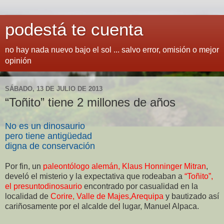
podestá te cuenta
no hay nada nuevo bajo el sol ... salvo error, omisión o mejor
opinión
SÁBADO, 13 DE JULIO DE 2013
“Toñito” tiene 2 millones de años
No es un dinosaurio
pero tiene antigüedad
digna de conservación
Por fin, un
paleontólogo alemán, Klaus Honninger Mitran
,
develó el misterio y la expectativa que rodeaban a
“Toñito”,
el presuntodinosaurio
encontrado por casualidad en la
localidad de
Corire, Valle de Majes,Arequipa
y bautizado así
cariñosamente por el alcalde del lugar, Manuel Alpaca.