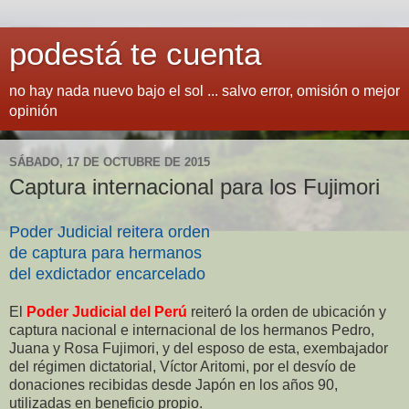
podestá te cuenta
no hay nada nuevo bajo el sol ... salvo error, omisión o mejor
opinión
SÁBADO, 17 DE OCTUBRE DE 2015
Captura internacional para los Fujimori
Poder Judicial reitera orden
de captura para hermanos
del exdictador encarcelado
El
Poder Judicial del Perú
reiteró la orden de ubicación y
captura nacional e internacional de los hermanos Pedro,
Juana y Rosa Fujimori, y del esposo de esta, exembajador
del régimen dictatorial, Víctor Aritomi, por el desvío de
donaciones recibidas desde Japón en los años 90,
utilizadas en beneficio propio.