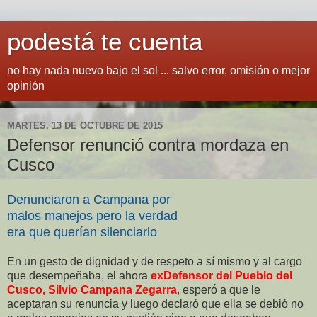
podestá te cuenta
no hay nada nuevo bajo el sol ... salvo error, omisión o mejor
opinión
MARTES, 13 DE OCTUBRE DE 2015
Defensor renunció contra mordaza en
Cusco
Denunciaron a Campana por
malos manejos pero la verdad
era que querían silenciarlo
En un gesto de dignidad y de respeto a sí mismo y al cargo
que desempeñaba, el ahora
exDefensor del Pueblo del
Cusco, Silvio Campana Zegarra
, esperó a que le
aceptaran su renuncia y luego declaró que ella se debió no