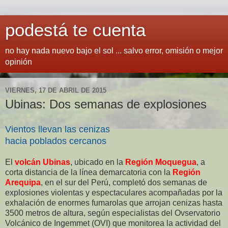
podestá te cuenta
no hay nada nuevo bajo el sol ... salvo error, omisión o mejor
opinión
VIERNES, 17 DE ABRIL DE 2015
Ubinas: Dos semanas de explosiones
Vientos llevan las cenizas
hacia poblados cercanos
El
volcán Ubinas
, ubicado en la
Región Moquegua
, a
corta distancia de la línea demarcatoria con la
Región
Arequipa
, en el sur del Perú, completó dos semanas de
explosiones violentas y espectaculares acompañadas por la
exhalación de enormes fumarolas que arrojan cenizas hasta
3500 metros de altura, según especialistas del Ovservatorio
Volcánico de Ingemmet (OVI) que monitorea la actividad del