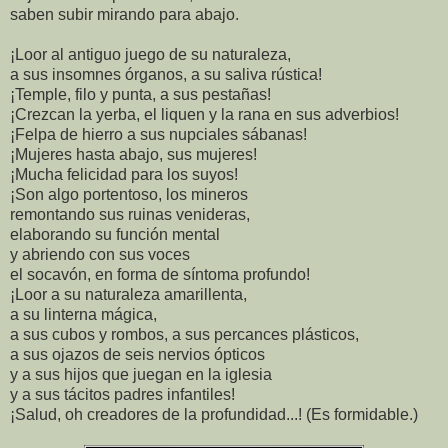
saben subir mirando para abajo.
¡Loor al antiguo juego de su naturaleza,
a sus insomnes órganos, a su saliva rústica!
¡Temple, filo y punta, a sus pestañas!
¡Crezcan la yerba, el liquen y la rana en sus adverbios!
¡Felpa de hierro a sus nupciales sábanas!
¡Mujeres hasta abajo, sus mujeres!
¡Mucha felicidad para los suyos!
¡Son algo portentoso, los mineros
remontando sus ruinas venideras,
elaborando su función mental
y abriendo con sus voces
el socavón, en forma de síntoma profundo!
¡Loor a su naturaleza amarillenta,
a su linterna mágica,
a sus cubos y rombos, a sus percances plásticos,
a sus ojazos de seis nervios ópticos
y a sus hijos que juegan en la iglesia
y a sus tácitos padres infantiles!
¡Salud, oh creadores de la profundidad...! (Es formidable.)