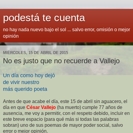
podestá te cuenta
no hay nada nuevo bajo el sol ... salvo error, omisión o mejor
opinión
MIÉRCOLES, 15 DE ABRIL DE 2015
No es justo que no recuerde a Vallejo
Un día como hoy dejó
de vivir nuestro
más querido poeta
Antes de que acabe el día, este 15 de abril sin aguacero, el
día en que
César Vallejo
(ha muerto) cumple 77 años de
ausencia, me voy a permitir, con el respeto debido, incluir en
este breve espacio (para qué más si todas las palabras
sobran) uno de sus poemas de mayor poder social, salvo
error o mejor opinión.