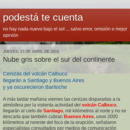
podestá te cuenta
no hay nada nuevo bajo el sol ... salvo error, omisión o mejor
opinión
JUEVES, 23 DE ABRIL DE 2015
Nube gris sobre el sur del continente
Cenizas del volcán Calbuco
llegarán a Santiago y Buenos Aires
y ya oscurecieron Bariloche
A más tardar mañana viernes las cenizas disparadas a la
atmósfera por la violenta actividad del
volcán Calbuco
,
llegarán al cielo de
Santiago
, mil kilómetros al norte y no se
descarta que también cubran
Buenos Aires
, unos 2000
kilómetros al noreste del foco de la erupción, señalaron
especialistas consultados por medios de comunicación