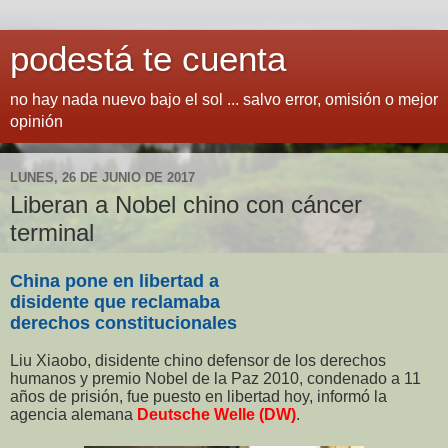
podestá te cuenta
no hay nada nuevo bajo el sol ... salvo error, omisión o mejor
opinión
LUNES, 26 DE JUNIO DE 2017
Liberan a Nobel chino con cáncer
terminal
China pone en libertad a
disidente que reclamaba
derechos constitucionales
Liu Xiaobo, disidente chino defensor de los derechos
humanos y premio Nobel de la Paz 2010, condenado a 11
años de prisión, fue puesto en libertad hoy, informó la
agencia alemana
Deutsche Welle (DW)
.