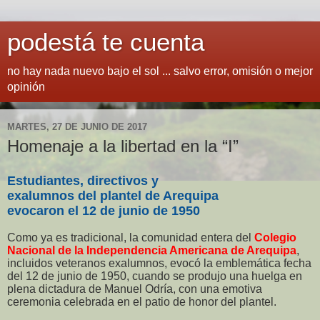
podestá te cuenta
no hay nada nuevo bajo el sol ... salvo error, omisión o mejor
opinión
MARTES, 27 DE JUNIO DE 2017
Homenaje a la libertad en la “I”
Estudiantes, directivos y
exalumnos del plantel de Arequipa
evocaron el 12 de junio de 1950
Como ya es tradicional, la comunidad entera del
Colegio
Nacional de la Independencia Americana de Arequipa
,
incluidos veteranos exalumnos, evocó la emblemática fecha
del 12 de junio de 1950, cuando se produjo una huelga en
plena dictadura de Manuel Odría, con una emotiva
ceremonia celebrada en el patio de honor del plantel.