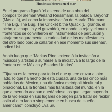
Hunde sus hierros en el mar
En el programa figuró “el estreno de una obra del
compositor alemán Wieland Reissmann, la balada "Beyond”
(Más allá), así como la improvisación de Harald Thiemann
"The Big, The Bug, The Cricket & the Quack (El grande, el
bicho, el chapulín y el graznido), en donde la reja y el muro
fronterizos se convirtieron en instrumentos de percusión y
atrajeron seguramente la curiosidad de los manifestantes
del otro lado porque callaron en ese momento sus sirenas”,
indicó Usi.
Anotó luego que “Markus Rindt extendió la invitación a
músicos y artistas a sumarse a la iniciativa a lo largo de la
frontera entre México y Estados Unidos”.
“Tijuana es la meca para todo el que quiere cruzar al otro
lado, lo que ha hecho de esta ciudad, una de las cinco más
pobladas de México, una dinámica metrópoli bicultural y
binacional. Es la frontera más transitada del mundo, en la
que a menudo acaban quedándose los que llegan huyendo
de la violencia en sus lugares de origen para tratar de recibir
asilo al otro lado o simplemente en busca del sueño
americano”, concluyó Eva Siu.