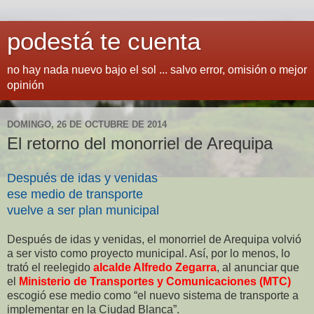
podestá te cuenta
no hay nada nuevo bajo el sol ... salvo error, omisión o mejor
opinión
DOMINGO, 26 DE OCTUBRE DE 2014
El retorno del monorriel de Arequipa
Después de idas y venidas
ese medio de transporte
vuelve a ser plan municipal
Después de idas y venidas, el monorriel de Arequipa volvió
a ser visto como proyecto municipal. Así, por lo menos, lo
trató el reelegido
alcalde Alfredo Zegarra
, al anunciar que
el
Ministerio de Transportes y Comunicaciones (MTC)
escogió ese medio como “el nuevo sistema de transporte a
implementar en la Ciudad Blanca”.