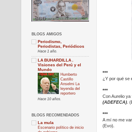
BLOGS AMIGOS
Periodismo,
Periodistas, Periódicos
Hace 1 año.
LA BUHARDILLA .
Visiones del Perú y el
Mundo
***
Humberto
¿Y por qué se 
Castillo
Anselmi La
leyenda del
***
reportero
Con Aurelio ya
Hace 10 años.
(ADEFECA)
. 
***
BLOGS RECOMENDADOS
A mí no me van 
La mula
(Evo).
Escenario político de inicio