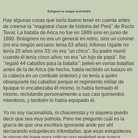
Bolognesi en imagen inolvidable
Hay algunas cosas que sería bueno tener en cuenta antes
de creerse la "magistral clase de historia del Perú" de Rocío
Tovar. La batalla de Arica no fue en 1889 sino en junio de
1880. Bolognesi no era un general en retiro, sino un coronel
(no era ningún anciano: tenía 63 años). Alfonso Ugarte no
tenía 20 años sino 33: no era "un chico". Su padre murió
cuando él tenía cinco años: no era "un hijo de papá". No
"regaló 44 caballos para la batalla": peleó en varias batallas
antes de la de Arica (de hecho, había recibido un balazo en
la cabeza en un combate anterior) y no tenía a quién
obsequiarle los caballos porque el regimiento militar de
Iquique lo encabezaba él mismo, lo había formado él
mismo, reclutando personalmente a sus casi quinientos
miembros, y también lo había equipado él.
Yo no soy nacionalista, ni chauvinista y ni siquiera puedo
decir que sea muy patriota. Pero me pregunto cuál es la
gracia de que una escritora ignorante ande por ahí
declarando estupideces infundadas, que esas estupideces
le sirvan de base para criticar una realidad que nunca