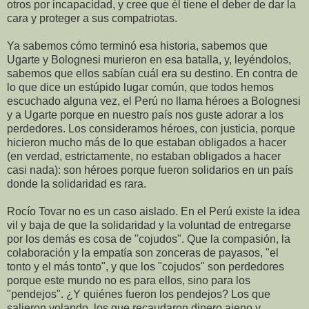
otros por incapacidad, y cree que él tiene el deber de dar la
cara y proteger a sus compatriotas.
Ya sabemos cómo terminó esa historia, sabemos que
Ugarte y Bolognesi murieron en esa batalla, y, leyéndolos,
sabemos que ellos sabían cuál era su destino. En contra de
lo que dice un estúpido lugar común, que todos hemos
escuchado alguna vez, el Perú no llama héroes a Bolognesi
y a Ugarte porque en nuestro país nos guste adorar a los
perdedores. Los consideramos héroes, con justicia, porque
hicieron mucho más de lo que estaban obligados a hacer
(en verdad, estrictamente, no estaban obligados a hacer
casi nada): son héroes porque fueron solidarios en un país
donde la solidaridad es rara.
Rocío Tovar no es un caso aislado. En el Perú existe la idea
vil y baja de que la solidaridad y la voluntad de entregarse
por los demás es cosa de "cojudos". Que la compasión, la
colaboración y la empatía son zonceras de payasos, "el
tonto y el más tonto", y que los "cojudos" son perdedores
porque este mundo no es para ellos, sino para los
"pendejos". ¿Y quiénes fueron los pendejos? Los que
salieron volando, los que recaudaron dinero ajeno y