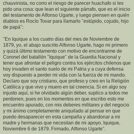
chauvinista, no corro el riesgo de parecer huachafo si les
pido una cosa: que lean el siguiente párrafo, que es el inicio
del testamento de Alfonso Ugarte, y luego piensen en quién
diablos es Rocío Tovar para llamarlo "estúpido, cojudo, hijo
de papá":
"En Iquique a los cuatro días del mes de Noviembre de
1879, yo, el abajo suscrito Alfonso Ugarte, hago mi primero
y quizá último testamento con motivo de encontrarme de
Coronel del batallón "Iquique" de la Guardia Nacional y
tener que afrontar el peligro contra los ejércitos chilenos que
hoy invaden el santo suelo de mi Patria y a cuya defensa
voy dispuesto a perder mi vida con la fuerza de mi mando.
Declaro que soy cristiano, que profeso y creo en la Religión
Católica y que vivo y muero en tal creencia. Si en algo soy
injusto aquí, si he olvidado algún deber, suplico a todos me
perdonen, pues en los momentos en que escribo esto me
encuentro apurado, con mis deberes militares y del negocio
y mi ánimo completamente aniquilado al pensar en que
puedo desaparecer en esta campaña y abandonar a mi
madre y hermanas que necesitan de mi apoyo. Iquique,
Noviembre 6 de 1879. Firmado, Alfonso Ugarte".