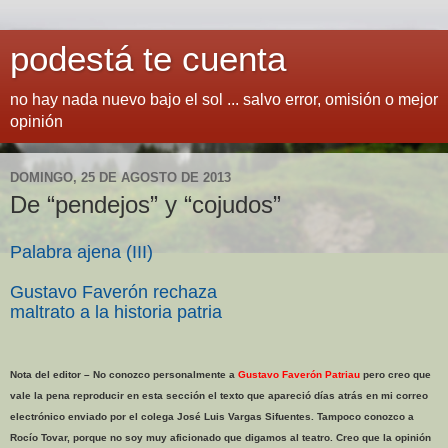
podestá te cuenta
no hay nada nuevo bajo el sol ... salvo error, omisión o mejor
opinión
DOMINGO, 25 DE AGOSTO DE 2013
De “pendejos” y “cojudos”
Palabra ajena (III)
Gustavo Faverón rechaza
maltrato a la historia patria
Nota del editor – No conozco personalmente a
Gustavo Faverón Patriau
pero creo que
vale la pena reproducir en esta sección el texto que apareció días atrás en mi correo
electrónico enviado por el colega José Luis Vargas Sifuentes. Tampoco conozco a
Rocío Tovar, porque no soy muy aficionado que digamos al teatro. Creo que la opinión