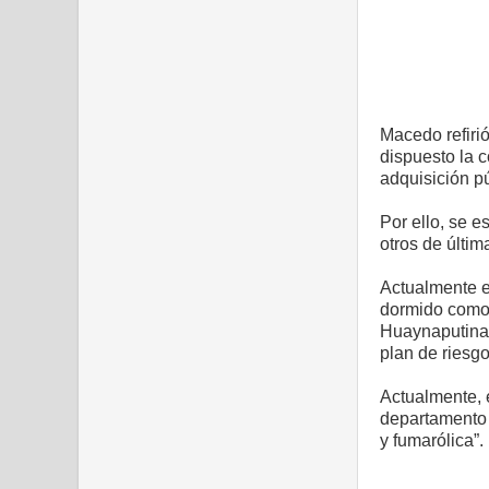
Macedo refirió
dispuesto la c
adquisición pú
Por ello, se 
otros de últi
Actualmente e
dormido como 
Huaynaputina,
plan de riesg
Actualmente, 
departamento 
y fumarólica”.