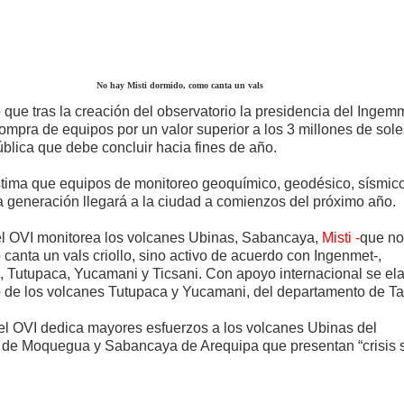
No hay Misti dormido, como canta un vals
 que tras la creación del observatorio la presidencia del Ingem
ompra de equipos por un valor superior a los 3 millones de sole
blica que debe concluir hacia fines de año.
estima que equipos de monitoreo geoquímico, geodésico, sísmic
ma generación llegará a la ciudad a comienzos del próximo año.
l OVI monitorea los volcanes Ubinas, Sabancaya,
Misti
-
que no
canta un vals criollo, sino activo de acuerdo con Ingenmet-,
 Tutupaca, Yucamani y Ticsani. Con apoyo internacional se ela
o de los volcanes Tutupaca y Yucamani, del departamento de T
el OVI dedica mayores esfuerzos a los volcanes Ubinas del
de Moquegua y Sabancaya de Arequipa que presentan “crisis 