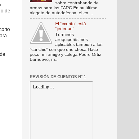
sobre contrabando de
a
armas para las FARC En su último
go de
alegato de autodefensa, el ex ...
El “ccorito” está
“jedeque”
corto
Términos
para
arequipeñísimos
aplicables también a los
“carichis” con que uno choca Hace
 de
poco, mi amigo y colega Pedro Ortiz
Barnuevo, m...
REVISIÓN DE CUENTOS N° 1