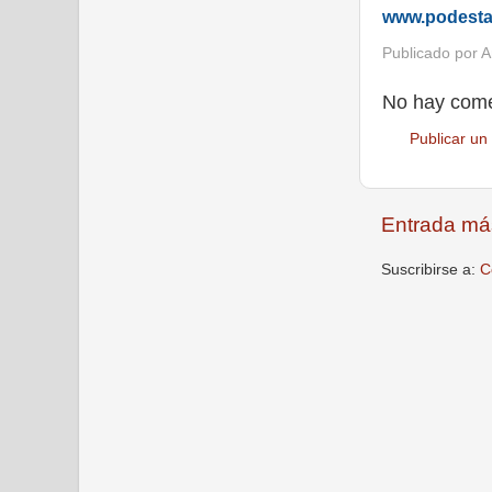
www.podest
Publicado por
A
No hay come
Publicar un
Entrada má
Suscribirse a:
C