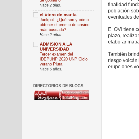
de gobierno
finalidad fund
Hace 2 días.
población sobr
el útero de marita
eventuales de
Jackpot: ¿Qué son y cómo
obtener el premio de casino
El OVI tiene 
más buscado?
Hace 2 años.
plazo, realiz
elaborar mapa
ADMISION A LA
UNIVERSIDAD
También brind
Tercer examen del
IDEPUNP 2020 UNP Ciclo
riesgo volcáni
verano Piura
erupciones vo
Hace 6 años.
DIRECTORIOS DE BLOGS