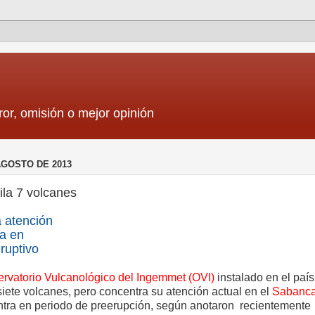
ror, omisión o mejor opinión
AGOSTO DE 2013
ila 7 volcanes
 atención
a en
ruptivo
rvatorio Vulcanológico del Ingemmet (OVI)
instalado en el país,
iete volcanes, pero concentra su atención actual en el
Sabanc
tra en periodo de preerupción, según anotaron recientemente