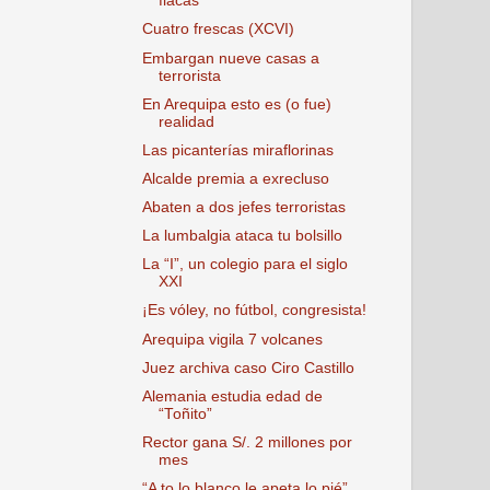
flacas
Cuatro frescas (XCVI)
Embargan nueve casas a
terrorista
En Arequipa esto es (o fue)
realidad
Las picanterías miraflorinas
Alcalde premia a exrecluso
Abaten a dos jefes terroristas
La lumbalgia ataca tu bolsillo
La “I”, un colegio para el siglo
XXI
¡Es vóley, no fútbol, congresista!
Arequipa vigila 7 volcanes
Juez archiva caso Ciro Castillo
Alemania estudia edad de
“Toñito”
Rector gana S/. 2 millones por
mes
“A to lo blanco le apeta lo pié”