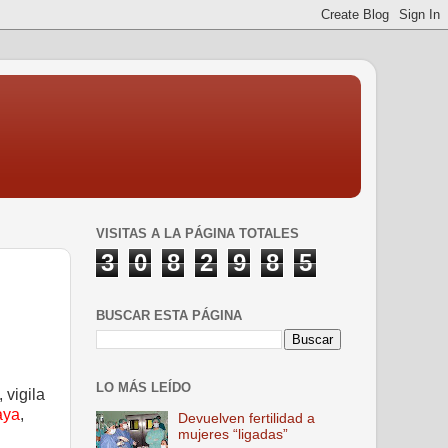
VISITAS A LA PÁGINA TOTALES
3
0
8
2
9
8
5
BUSCAR ESTA PÁGINA
LO MÁS LEÍDO
 vigila
aya
,
Devuelven fertilidad a
mujeres “ligadas”