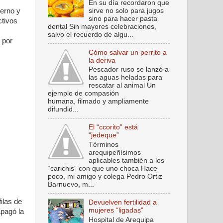
En su día recordaron que
sirve no solo para jugos
ierno y
sino para hacer pasta
ctivos
dental Sin mayores celebraciones,
salvo el recuerdo de algu...
 por
Cómo salvar un perrito a
la deriva
Pescador ruso se lanzó a
las aguas heladas para
rescatar al animal Un
ejemplo de compasión
humana, filmado y ampliamente
difundid...
El “ccorito” está
“jedeque”
Términos
arequipeñísimos
aplicables también a los
“carichis” con que uno choca Hace
poco, mi amigo y colega Pedro Ortiz
Barnuevo, m...
ilas de
Devuelven fertilidad a
mujeres “ligadas”
apagó la
Hospital de Arequipa