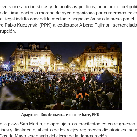
versiones periodísticas y de analistas políticos, hubo boicot del gob
ad de Lima, contra la marcha de ayer, organizada por numerosos cole
l ilegal indulto concedido mediante negociación bajo la mesa por el
o Pablo Kuczynski (PPK) al exdictador Alberto Fujimori, sentenciado
rupción.
Apagón en Dos de mayo... eso no se hace, PPK
ró la plaza San Martín, se apretujó a los manifestantes entre gruesas f
ines y, finalmente, al estilo de los viejos regímenes dictatoriales, se 
 Dos de Mayo, escenario del cierre de la demostración.