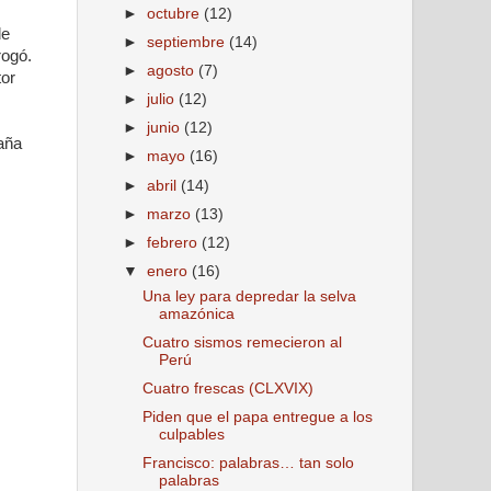
►
octubre
(12)
de
►
septiembre
(14)
rogó.
►
agosto
(7)
tor
►
julio
(12)
►
junio
(12)
aña
►
mayo
(16)
►
abril
(14)
►
marzo
(13)
►
febrero
(12)
▼
enero
(16)
Una ley para depredar la selva
amazónica
Cuatro sismos remecieron al
Perú
Cuatro frescas (CLXVIX)
Piden que el papa entregue a los
culpables
Francisco: palabras… tan solo
palabras