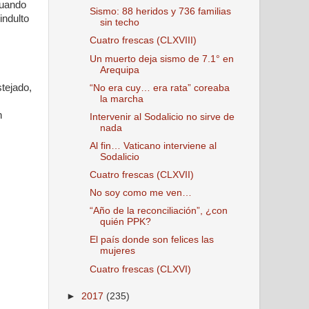
cuando
Sismo: 88 heridos y 736 familias
indulto
sin techo
Cuatro frescas (CLXVIII)
Un muerto deja sismo de 7.1° en
Arequipa
tejado,
“No era cuy… era rata” coreaba
la marcha
n
Intervenir al Sodalicio no sirve de
nada
Al fin… Vaticano interviene al
Sodalicio
Cuatro frescas (CLXVII)
No soy como me ven…
“Año de la reconciliación”, ¿con
quién PPK?
El país donde son felices las
mujeres
Cuatro frescas (CLXVI)
►
2017
(235)