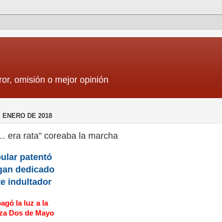
ror, omisión o mejor opinión
E ENERO DE 2018
… era rata” coreaba la marcha
ular patentó
gan dedicado
te indultador
agó la luz a la
aza Dos de Mayo