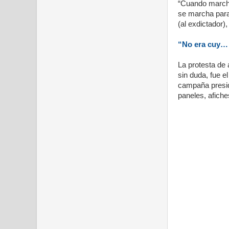
“Cuando march
se marcha para 
(al exdictador)
“No era cuy… 
La protesta de
sin duda, fue e
campaña presid
paneles, afiches