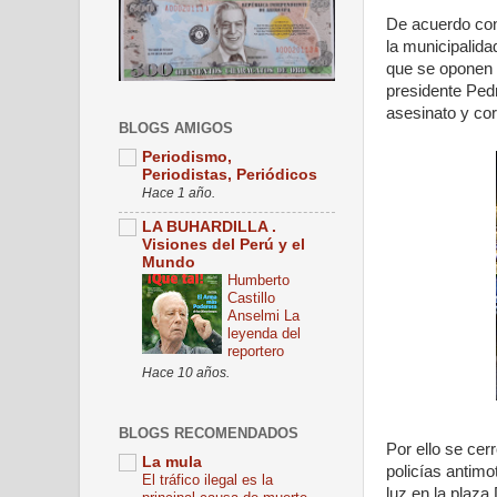
De acuerdo con 
la municipalid
que se oponen a
presidente Pedr
asesinato y cor
BLOGS AMIGOS
Periodismo,
Periodistas, Periódicos
Hace 1 año.
LA BUHARDILLA .
Visiones del Perú y el
Mundo
Humberto
Castillo
Anselmi La
leyenda del
reportero
Hace 10 años.
BLOGS RECOMENDADOS
Por ello se cer
La mula
policías antimot
El tráfico ilegal es la
luz en la plaza