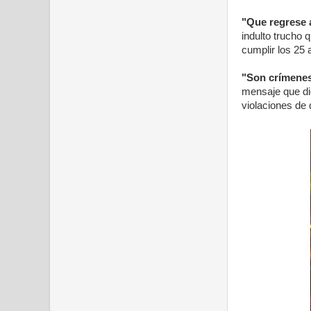
"Que regrese a
indulto trucho 
cumplir los 25
"Son crímenes 
mensaje que dio
violaciones de