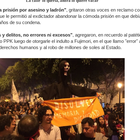
La calle lo quería, ahora lo quiere vacar
 prisión por asesino y ladrón"
, gritaron otras voces en reclamo co
que le permitió al exdictador abandonar la cómoda prisión en que debí
 años de su condena.
y delitos, no errores ni excesos"
, agregaron, en recuerdo al patét
 PPK luego de otorgarle el indulto a Fujimori, en el que llamo "error" 
 derechos humanos y al robo de millones de soles al Estado.