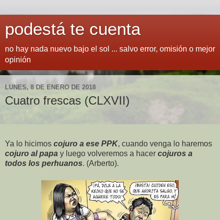
podestá te cuenta
no hay nada nuevo bajo el sol ... salvo error, omisión o mejor
opinión
LUNES, 8 DE ENERO DE 2018
Cuatro frescas (CLXVII)
Ya lo hicimos
cojuro a ese PPK
, cuando venga lo haremos
cojuro al papa
y luego volveremos a hacer
cojuros a
todos los perhuanos
. (Arberto).