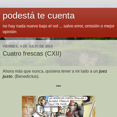
podestá te cuenta
no hay nada nuevo bajo el sol ... salvo error, omisión o mejor
opinión
VIERNES, 4 DE JULIO DE 2014
Cuatro frescas (CXII)
Ahora más que nunca, quisiera tener a mi lado a un
juez
justo
. (Benedictus).
***