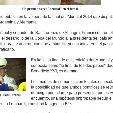
Ha prometido ser "neutral" en el fútbol
cho público en la víspera de la final del Mundial 2014 que disput
Argentina y Alemania.
 fútbol y seguidor de San Lorenzo de Almagro, Francisco promet
 el desarrollo de la Copa del Mundo a la presidenta del país anfi
f, durante una reunión que ambos líderes mantuvieron el pasa
Vaticano.
En Italia, la final de esta edición del Mundial 
conocida como "la final de los dos papas" da
Benedicto XVI, es alemán.
Los medios de comunicación locales especul
la posibilidad de que ambos pontífices se reú
domingo por la tarde para presenciar juntos e
del San Lorenzo
encuentro, una hipótesis improbable según el
erico Lombardi, consignó la agencia Efe.