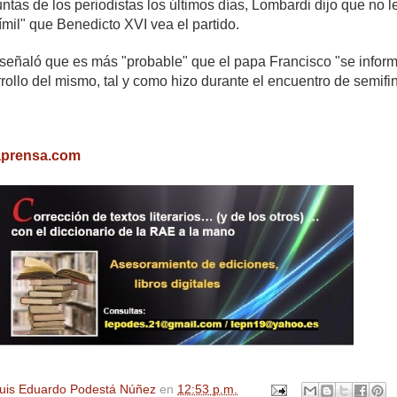
ntas de los periodistas los últimos días, Lombardi dijo que no l
mil" que Benedicto XVI vea el partido.
, señaló que es más "probable" que el papa Francisco "se infor
rollo del mismo, tal y como hizo durante el encuentro de semifi
aprensa.com
uis Eduardo Podestá Núñez
en
12:53 p.m.