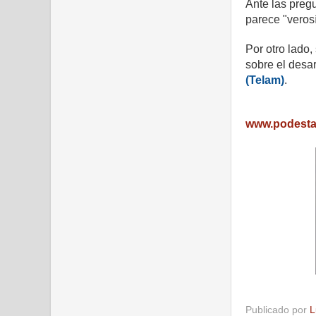
Ante las pregu
parece "verosí
Por otro lado
sobre el desar
(Telam)
.
www.podest
Publicado por
L