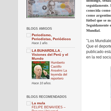
domingo, señala
seguidamente. D
conocida como “
como argentino
fútbol que se m
Seguidamente e
BLOGS AMIGOS
Mundial.
Periodismo,
Periodistas, Periódicos
"Los Mundiale
Hace 1 año.
Que el deport
LA BUHARDILLA .
publicado esta
Visiones del Perú y el
en la red socia
Mundo
Humberto
Castillo
Anselmi La
leyenda del
reportero
Hace 10 años.
BLOGS RECOMENDADOS
La mula
FELIPE BENAVIDES –