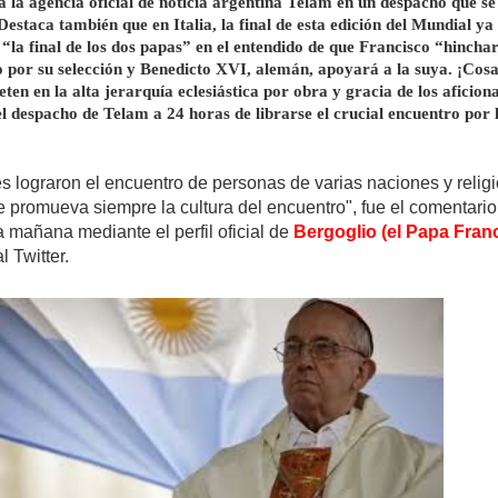
 la agencia oficial de noticia argentina Telam en un despacho que se
estaca también que en Italia, la final de esta edición del Mundial ya
la final de los dos papas” en el entendido de que Francisco “hincha
 por su selección y Benedicto XVI, alemán, apoyará a la suya. ¡Cosa
eten en la alta jerarquía eclesiástica por obra y gracia de los aficion
l despacho de Telam a 24 horas de librarse el crucial encuentro por
s lograron el encuentro de personas de varias naciones y relig
e promueva siempre la cultura del encuentro", fue el comentario
 mañana mediante el perfil oficial de
Bergoglio (el Papa Fran
l Twitter.