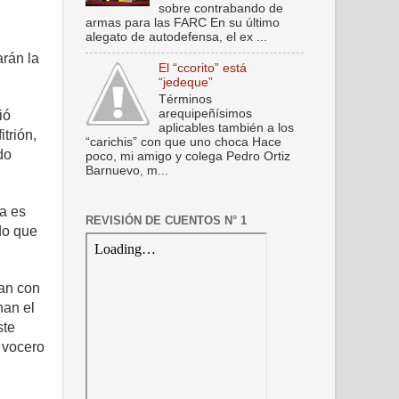
sobre contrabando de
armas para las FARC En su último
alegato de autodefensa, el ex ...
arán la
El “ccorito” está
“jedeque”
Términos
arequipeñísimos
ió
aplicables también a los
trión,
“carichis” con que uno choca Hace
do
poco, mi amigo y colega Pedro Ortiz
Barnuevo, m...
ya es
REVISIÓN DE CUENTOS N° 1
do que
an con
nan el
ste
 vocero