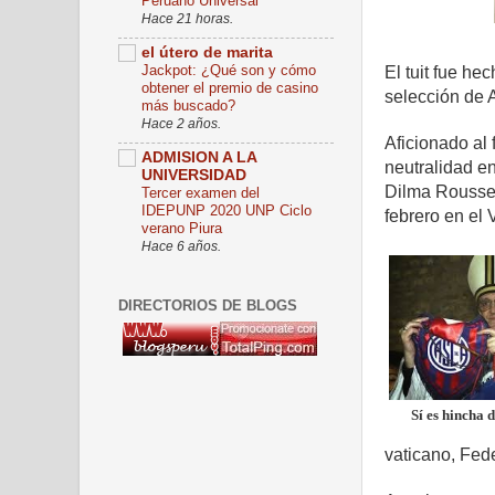
Peruano Universal
Hace 21 horas.
el útero de marita
Jackpot: ¿Qué son y cómo
El tuit fue he
obtener el premio de casino
selección de 
más buscado?
Hace 2 años.
Aficionado al
ADMISION A LA
neutralidad en
UNIVERSIDAD
Dilma Roussef
Tercer examen del
IDEPUNP 2020 UNP Ciclo
febrero en el 
verano Piura
Hace 6 años.
DIRECTORIOS DE BLOGS
Sí es hincha 
vaticano, Fed