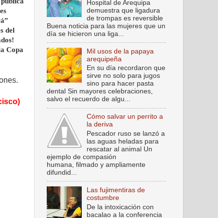
 publica
Hospital de Arequipa
demuestra que ligadura
 es
de trompas es reversible
rá”
Buena noticia para las mujeres que un
s del
día se hicieron una liga...
ados!
 la Copa
Mil usos de la papaya
arequipeña
En su día recordaron que
sirve no solo para jugos
iones.
sino para hacer pasta
dental Sin mayores celebraciones,
salvo el recuerdo de algu...
cisco)
Cómo salvar un perrito a
la deriva
Pescador ruso se lanzó a
las aguas heladas para
rescatar al animal Un
ejemplo de compasión
humana, filmado y ampliamente
difundid...
Las fujimentiras de
costumbre
De la intoxicación con
bacalao a la conferencia