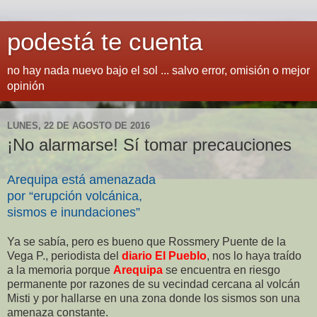
podestá te cuenta
no hay nada nuevo bajo el sol ... salvo error, omisión o mejor
opinión
LUNES, 22 DE AGOSTO DE 2016
¡No alarmarse! Sí tomar precauciones
Arequipa está amenazada
por “erupción volcánica,
sismos e inundaciones”
Ya se sabía, pero es bueno que Rossmery Puente de la
Vega P., periodista del
diario El Pueblo
, nos lo haya traído
a la memoria porque
Arequipa
se encuentra en riesgo
permanente por razones de su vecindad cercana al volcán
Misti y por hallarse en una zona donde los sismos son una
amenaza constante.