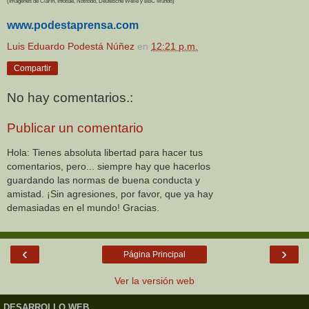
(Imágenes de Clarín, Infobae, Notitodo, Deutesche Welle y BBC Mundo)
www.podestaprensa.com
Luis Eduardo Podestá Núñez
en
12:21 p.m.
Compartir
No hay comentarios.:
Publicar un comentario
Hola: Tienes absoluta libertad para hacer tus
comentarios, pero... siempre hay que hacerlos
guardando las normas de buena conducta y
amistad. ¡Sin agresiones, por favor, que ya hay
demasiadas en el mundo! Gracias.
‹
›
Página Principal
Ver la versión web
DESARROLLO WEB