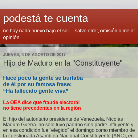
podestá te cuenta
no hay nada nuevo bajo el sol ... salvo error, omisión o mejor
opinión
JUEVES, 3 DE AGOSTO DE 2017
Hijo de Maduro en la "Constituyente"
Hace poco la gente se burlaba
de él por su famosa frase:
“Ha fallecido gente viva”
La OEA dice que fraude electoral
no tiene precedentes en la región
El hijo del autoritario presidente de Venezuela, Nicolás
Maduro Guerra, no solo tuvo padrino sino padre influyente y
en esa condición fue “elegido” el domingo como miembro de
la cuestionada Asamblea Nacional Constituyente (ANC), en