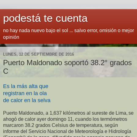
podestá te cuenta
no hay nada nuevo bajo el sol ... salvo error, omisión o mejor
opinión
LUNES, 12 DE SEPTIEMBRE DE 2016
Puerto Maldonado soportó 38.2° grados
C
Es la más alta que
registran en la ola
de calor en la selva
Puerto Maldonado, a 1,637 kilómetros al sureste de Lima,
se
ahogó de calor ayer domingo 11, cuando los termómetros
marcaron 38.2 grados Celsius de temperatura, según
informe del Servicio Nacional de Meteorología e Hidrología