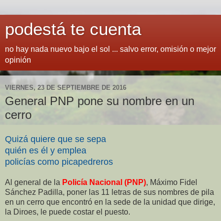
podestá te cuenta
no hay nada nuevo bajo el sol ... salvo error, omisión o mejor
opinión
VIERNES, 23 DE SEPTIEMBRE DE 2016
General PNP pone su nombre en un
cerro
Quizá quiere que se sepa
quién es él y emplea
policías como picapedreros
Al general de la
Policía Nacional (PNP)
, Máximo Fidel
Sánchez Padilla, poner las 11 letras de sus nombres de pila
en un cerro que encontró en la sede de la unidad que dirige,
la Diroes, le puede costar el puesto.