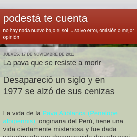
podestá te cuenta
no hay nada nuevo bajo el sol ... salvo error, omisión o mejor
opinión
JUEVES, 17 DE NOVIEMBRE DE 2011
La pava que se resiste a morir
Desapareció un siglo y en
1977 se alzó de sus cenizas
La vida de la
Pava Aliblanca (Penelope
albipennis),
originaria del Perú, tiene una
vida ciertamente misteriosa y fue dada
virtualmente por desaparecida durante casi