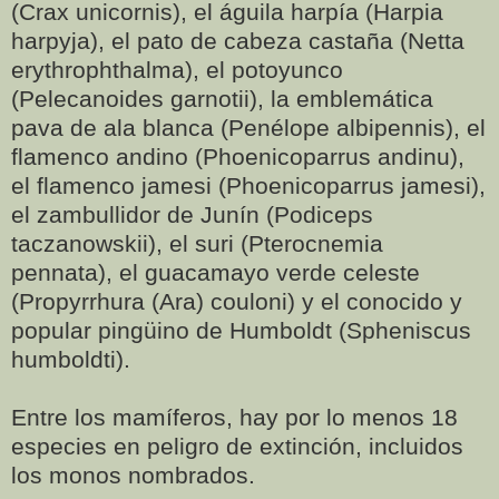
(Crax unicornis), el águila harpía (Harpia
harpyja), el pato de cabeza castaña (Netta
erythrophthalma), el potoyunco
(Pelecanoides garnotii), la emblemática
pava de ala blanca (Penélope albipennis), el
flamenco andino (Phoenicoparrus andinu),
el flamenco jamesi (Phoenicoparrus jamesi),
el zambullidor de Junín (Podiceps
taczanowskii), el suri (Pterocnemia
pennata), el guacamayo verde celeste
(Propyrrhura (Ara) couloni) y el conocido y
popular pingüino de Humboldt (Spheniscus
humboldti).
Entre los mamíferos, hay por lo menos 18
especies en peligro de extinción, incluidos
los monos nombrados.