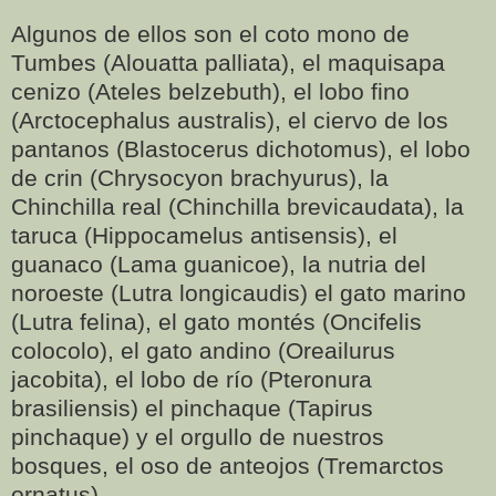
Algunos de ellos son el coto mono de
Tumbes (Alouatta palliata), el maquisapa
cenizo (Ateles belzebuth), el lobo fino
(Arctocephalus australis), el ciervo de los
pantanos (Blastocerus dichotomus), el lobo
de crin (Chrysocyon brachyurus), la
Chinchilla real (Chinchilla brevicaudata), la
taruca (Hippocamelus antisensis), el
guanaco (Lama guanicoe), la nutria del
noroeste (Lutra longicaudis) el gato marino
(Lutra felina), el gato montés (Oncifelis
colocolo), el gato andino (Oreailurus
jacobita), el lobo de río (Pteronura
brasiliensis) el pinchaque (Tapirus
pinchaque) y el orgullo de nuestros
bosques, el oso de anteojos (Tremarctos
ornatus).