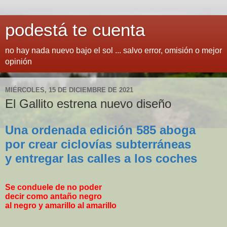
podestá te cuenta
no hay nada nuevo bajo el sol ... salvo error, omisión o mejor
opinión
MIÉRCOLES, 15 DE DICIEMBRE DE 2021
El Gallito estrena nuevo diseño
Una ordenada edición 585 aboga
por crear ciclovías subterráneas
y entregar las calles a los coches
Se conduele de no poder
decir como antaño negro
al negro y amarillo al amarillo