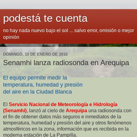
podestá te cuenta
no hay nada nuevo bajo el sol ... salvo error, omisión o mejor
opinión
DOMINGO, 10 DE ENERO DE 2016
Senamhi lanza radiosonda en Arequipa
El equipo permite medir la
temperatura, humedad y presión
del aire en la Ciudad Blanca
El
Servicio Nacional de Meteorología e Hidrología
(Senamhi)
, lanzó al cielo de
Arequipa
una radiosonda con
el fin de obtener datos más seguros e inmediatos de la
temperatura, humedad y presión del aire y otros fenómenos
atmosféricos en la zona, información que es recibida en la
moderna estación de La Pampilla.