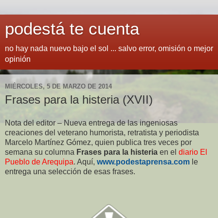
podestá te cuenta
no hay nada nuevo bajo el sol ... salvo error, omisión o mejor
opinión
MIÉRCOLES, 5 DE MARZO DE 2014
Frases para la histeria (XVII)
Nota del editor – Nueva entrega de las ingeniosas
creaciones del veterano humorista, retratista y periodista
Marcelo Martínez Gómez, quien publica tres veces por
semana su columna
Frases para la histeria
en el
diario El
Pueblo de Arequipa
. Aquí,
www.podestaprensa.com
le
entrega una selección de esas frases.