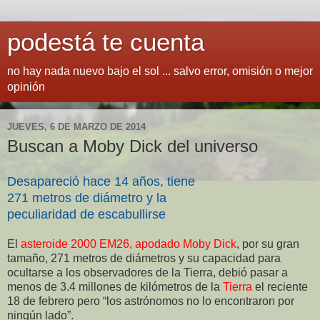
podestá te cuenta
no hay nada nuevo bajo el sol ... salvo error, omisión o mejor
opinión
JUEVES, 6 DE MARZO DE 2014
Buscan a Moby Dick del universo
Desapareció hace 14 años, tiene
271 metros de diámetro y la
peculiaridad de escabullirse
El
asteroide 2000 EM26, apodado Moby Dick
, por su gran
tamaño, 271 metros de diámetros y su capacidad para
ocultarse a los observadores de la Tierra, debió pasar a
menos de 3.4 millones de kilómetros de la
Tierra
el reciente
18 de febrero pero “los astrónomos no lo encontraron por
ningún lado”.