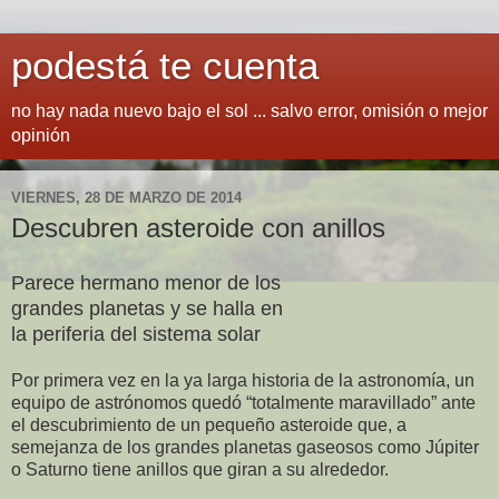
podestá te cuenta
no hay nada nuevo bajo el sol ... salvo error, omisión o mejor
opinión
VIERNES, 28 DE MARZO DE 2014
Descubren asteroide con anillos
Parece hermano menor de los
grandes planetas y se halla en
la periferia del sistema solar
Por primera vez en la ya larga historia de la astronomía, un
equipo de astrónomos quedó
“
totalmente maravillado” ante
el descubrimiento de un pequeño asteroide que, a
semejanza de los grandes planetas gaseosos como Júpiter
o Saturno tiene anillos que giran a su alrededor.