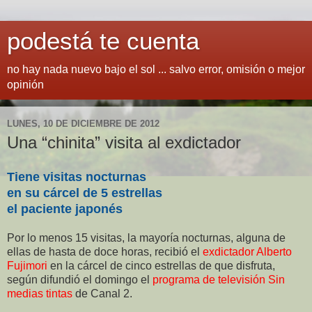
podestá te cuenta
no hay nada nuevo bajo el sol ... salvo error, omisión o mejor
opinión
LUNES, 10 DE DICIEMBRE DE 2012
Una “chinita” visita al exdictador
Tiene visitas nocturnas
en su cárcel de 5 estrellas
el paciente japonés
Por lo menos 15 visitas, la mayoría nocturnas, alguna de
ellas de hasta de doce horas, recibió el
exdictador Alberto
Fujimori
en la cárcel de cinco estrellas de que disfruta,
según difundió el domingo el
programa de televisión Sin
medias tintas
de Canal 2.