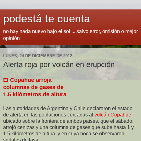
podestá te cuenta
no hay nada nuevo bajo el sol ... salvo error, omisión o mejor
opinión
LUNES, 24 DE DICIEMBRE DE 2012
Alerta roja por volcán en erupción
El Copahue
arroja
columnas de gases de
1.5 kilómetros de altura
Las autoridades de Argentina y Chile declararon el estado
de alerta en las poblaciones cercanas al
volcán Copahue
,
ubicado sobre la frontera de ambos países, que el sábado,
arrojó cenizas y una columna de gases que sube hasta 1 y
1.5 kilómetros de altura, y en cuya boca se observaron
señales de lava.