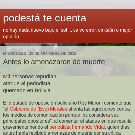
podestá te cuenta
no hay nada nuevo bajo el sol ... salvo error, omisión o mejor
opinión
MIÉRCOLES, 31 DE OCTUBRE DE 2012
Antes lo amenazaron de muerte
Mil personas repudian
ataque al periodista
quemado en Bolivia
El diputado de oposición boliviano Roy Moroni comentó que
“el
Gobierno de (Evo) Morales
alienta las agresiones contra
los medios de comunicación porque los considera sus
principales opositores”, al comentar el ataque en que resultó
gravemente herido el
periodista Fernando Vidal
, quien días
antes había recibido amenazas de muerte por su crítica