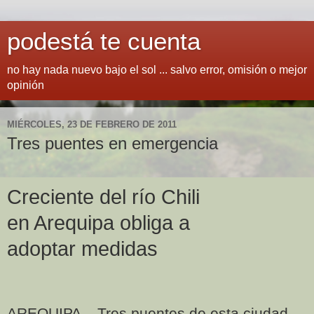
podestá te cuenta
no hay nada nuevo bajo el sol ... salvo error, omisión o mejor
opinión
MIÉRCOLES, 23 DE FEBRERO DE 2011
Tres puentes en emergencia
Creciente del río Chili
en Arequipa obliga a
adoptar medidas
AREQUIPA – Tres puentes de esta ciudad,