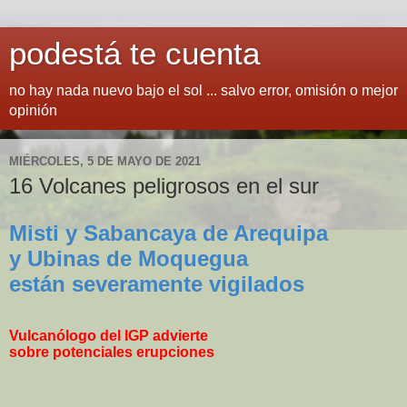
podestá te cuenta
no hay nada nuevo bajo el sol ... salvo error, omisión o mejor
opinión
MIÉRCOLES, 5 DE MAYO DE 2021
16 Volcanes peligrosos en el sur
Misti y Sabancaya de Arequipa
y Ubinas de Moquegua
están severamente vigilados
Vulcanólogo del IGP advierte
sobre potenciales erupciones