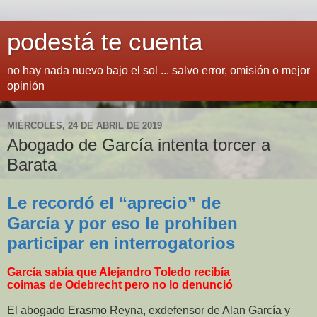
podestá te cuenta
no hay nada nuevo bajo el sol ... salvo error, omisión o mejor
opinión
MIÉRCOLES, 24 DE ABRIL DE 2019
Abogado de García intenta torcer a
Barata
Le recordó el “aprecio” de
García y por eso le prohíben
participar en interrogatorios
García sabía que Alejandro Toledo recibía
coimas de Odebrecht pero no lo denunció
El abogado Erasmo Reyna, exdefensor de Alan García y