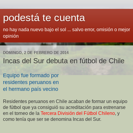
podestá te cuenta
no hay nada nuevo bajo el sol ... salvo error, omisión o mejor
opinión
DOMINGO, 2 DE FEBRERO DE 2014
Incas del Sur debuta en fútbol de Chile
Equipo fue formado por
residentes peruanos en
el hermano país vecino
Residentes peruanos en Chile acaban de formar un equipo
de fútbol que ya consiguió su acreditación para estrenarse
en el torneo de la
Tercera División del Fútbol Chileno
, y
como tenía que ser se denomina Incas del Sur.