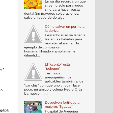
En su día recordaron que
sirve no solo para jugos
sino para hacer pasta
dental Sin mayores celebraciones,
salvo el recuerdo de algu...
Cómo salvar un perrito a
la deriva
Pescador ruso se lanzó a
las aguas heladas para
rescatar al animal Un
ejemplo de compasión
humana, filmado y ampliamente
difundid...
El “ccorito” está
“jedeque”
os?
Términos
arequipeñísimos
aplicables también a los
“carichis” con que uno choca Hace
poco, mi amigo y colega Pedro Ortiz
 o
Barnuevo, m...
Devuelven fertilidad a
mujeres “ligadas”
gaba
Hospital de Arequipa