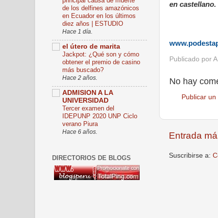
principal causa de muerte
en castellano.
de los delfines amazónicos
en Ecuador en los últimos
diez años | ESTUDIO
Hace 1 día.
www.podesta
el útero de marita
Jackpot: ¿Qué son y cómo
Publicado por
A
obtener el premio de casino
más buscado?
Hace 2 años.
No hay come
ADMISION A LA
Publicar un
UNIVERSIDAD
Tercer examen del
IDEPUNP 2020 UNP Ciclo
verano Piura
Hace 6 años.
Entrada má
Suscribirse a:
C
DIRECTORIOS DE BLOGS