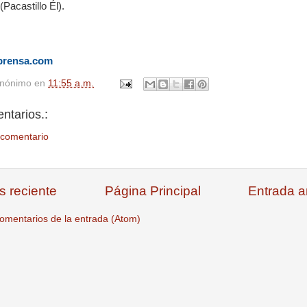
(Pacastillo Él).
prensa.com
nónimo
en
11:55 a.m.
ntarios.:
 comentario
s reciente
Página Principal
Entrada a
omentarios de la entrada (Atom)