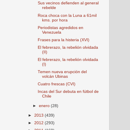
Sus vecinos defienden al general
rebelde
Roca choca con la Luna a 61mil
kms. por hora
Periodistas agredidos en
Venezuela
Frases para la histeria (XVI)
El febrerazo, la rebelión olvidada
(II)
El febrerazo, la rebelión olvidada
(I)
Temen nueva erupción del
volcán Ubinas
Cuatro frescas (CVI)
Incas del Sur debuta en fútbol de
Chile
►
enero
(28)
►
2013
(439)
►
2012
(293)