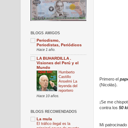
BLOGS AMIGOS
Periodismo,
Periodistas, Periódicos
Hace 1 año.
LA BUHARDILLA .
Visiones del Perú y el
Mundo
Humberto
Castillo
Primero el
pape
Anselmi La
(Nicolás).
leyenda del
reportero
Hace 10 años.
¡Se me chispot
contra los
50 k
BLOGS RECOMENDADOS
La mula
El tráfico ilegal es la
Mi patrocinado 