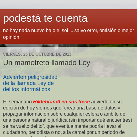
podestá te cuenta
no hay nada nuevo bajo el sol ... salvo error, omisión o mejor
opinión
VIERNES, 25 DE OCTUBRE DE 2013
Un mamotreto llamado Ley
Advierten peligrosidad
de la llamada Ley de
delitos informáticos
El semanario
Hildebrandt en sus trece
advierte en su
edición de hoy viernes que “crear una base de datos y
propagar información sobre cualquier esfera o ámbito de
una persona natural o jurídica (sin importar qué encuentres)
se ha vuelto delito”, que eventualmente podría llevar al
ciudadano, periodista o no, a la cárcel por un periodo de