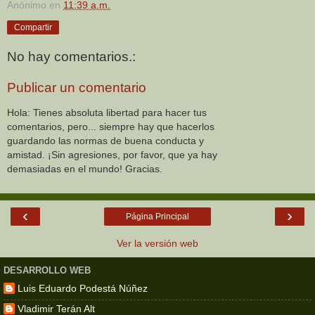
Anónimo
en
11:39 a.m.
Compartir
No hay comentarios.:
Publicar un comentario
Hola: Tienes absoluta libertad para hacer tus
comentarios, pero... siempre hay que hacerlos
guardando las normas de buena conducta y
amistad. ¡Sin agresiones, por favor, que ya hay
demasiadas en el mundo! Gracias.
‹
›
Página Principal
Ver la versión web
DESARROLLO WEB
Luis Eduardo Podestá Núñez
Vladimir Terán Alt