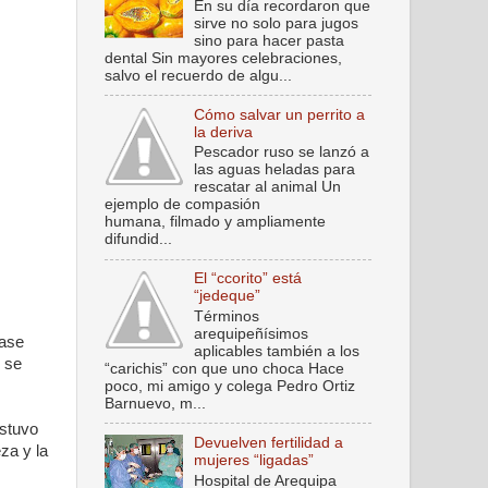
En su día recordaron que
sirve no solo para jugos
sino para hacer pasta
dental Sin mayores celebraciones,
salvo el recuerdo de algu...
Cómo salvar un perrito a
la deriva
Pescador ruso se lanzó a
las aguas heladas para
rescatar al animal Un
ejemplo de compasión
humana, filmado y ampliamente
difundid...
El “ccorito” está
“jedeque”
Términos
arequipeñísimos
lase
aplicables también a los
, se
“carichis” con que uno choca Hace
poco, mi amigo y colega Pedro Ortiz
Barnuevo, m...
estuvo
Devuelven fertilidad a
za y la
mujeres “ligadas”
Hospital de Arequipa