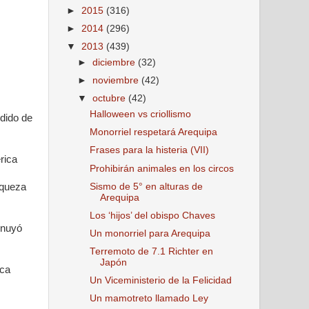
►
2015
(316)
►
2014
(296)
▼
2013
(439)
►
diciembre
(32)
►
noviembre
(42)
▼
octubre
(42)
Halloween vs criollismo
ndido de
Monorriel respetará Arequipa
Frases para la histeria (VII)
rica
Prohibirán animales en los circos
Sismo de 5° en alturas de
iqueza
Arequipa
Los ‘hijos’ del obispo Chaves
inuyó
Un monorriel para Arequipa
Terremoto de 7.1 Richter en
Japón
ica
Un Viceministerio de la Felicidad
Un mamotreto llamado Ley