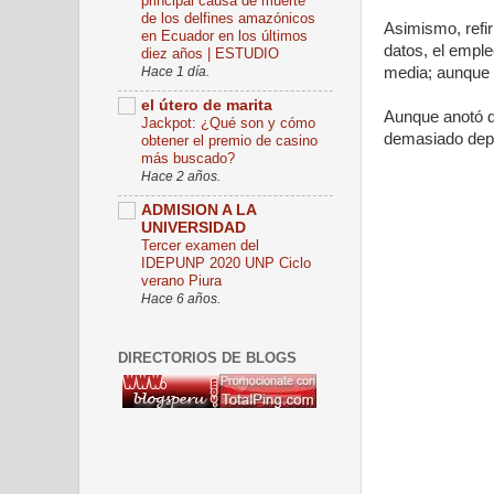
principal causa de muerte
de los delfines amazónicos
Asimismo, refir
en Ecuador en los últimos
datos, el emple
diez años | ESTUDIO
Hace 1 día.
media; aunque 
el útero de marita
Aunque anotó q
Jackpot: ¿Qué son y cómo
demasiado depe
obtener el premio de casino
más buscado?
Hace 2 años.
ADMISION A LA
UNIVERSIDAD
Tercer examen del
IDEPUNP 2020 UNP Ciclo
verano Piura
Hace 6 años.
DIRECTORIOS DE BLOGS