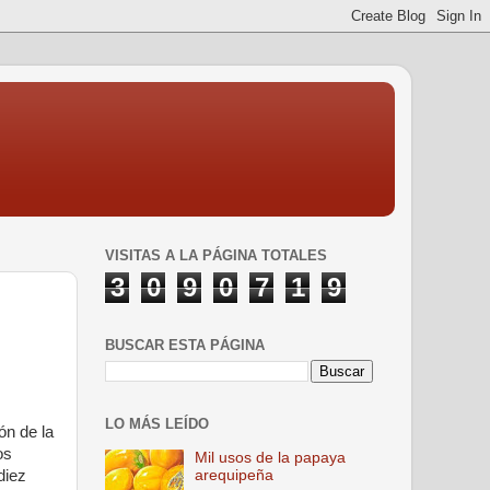
VISITAS A LA PÁGINA TOTALES
3
0
9
0
7
1
9
BUSCAR ESTA PÁGINA
LO MÁS LEÍDO
ón de la
os
Mil usos de la papaya
diez
arequipeña