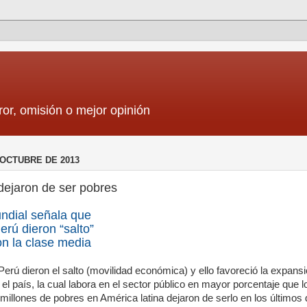
ror, omisión o mejor opinión
 OCTUBRE DE 2013
dejaron de ser pobres
ndial señala que
erú dieron “salto”
n la clase media
erú dieron el salto (movilidad económica) y ello favoreció la expansi
el país, la cual labora en el sector público en mayor porcentaje que l
 millones de pobres en América latina dejaron de serlo en los últimos 