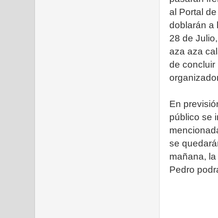
al Portal de
doblarán a 
28 de Julio
aza aza cal
de concluir
organizado
En previsió
público se 
mencionadas
se quedarán
mañana, la p
Pedro podr