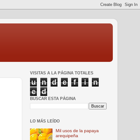
VISITAS A LA PÁGINA TOTALES
u
n
d
e
f
i
n
e
d
BUSCAR ESTA PÁGINA
LO MÁS LEÍDO
Mil usos de la papaya
arequipeña