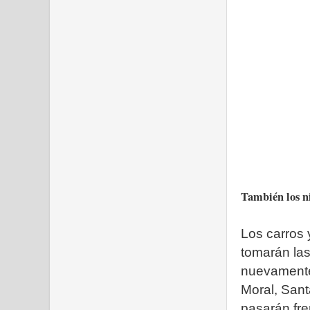
También los n
Los carros 
tomarán la
nuevamente 
Moral, Sant
pasarán fre