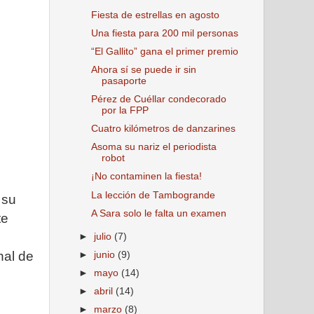
Fiesta de estrellas en agosto
Una fiesta para 200 mil personas
“El Gallito” gana el primer premio
Ahora sí se puede ir sin
pasaporte
Pérez de Cuéllar condecorado
por la FPP
Cuatro kilómetros de danzarines
Asoma su nariz el periodista
robot
¡No contaminen la fiesta!
La lección de Tambogrande
 su
A Sara solo le falta un examen
te
►
julio
(7)
nal de
►
junio
(9)
►
mayo
(14)
►
abril
(14)
►
marzo
(8)