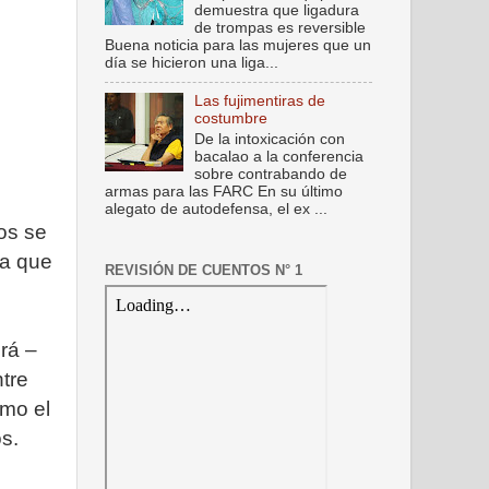
demuestra que ligadura
de trompas es reversible
Buena noticia para las mujeres que un
día se hicieron una liga...
Las fujimentiras de
costumbre
De la intoxicación con
bacalao a la conferencia
sobre contrabando de
armas para las FARC En su último
alegato de autodefensa, el ex ...
os se
ra que
REVISIÓN DE CUENTOS N° 1
rá –
tre
omo el
s.