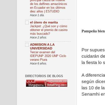
principal causa de muerte
de los delfines amazónicos
en Ecuador en los últimos
diez años | ESTUDIO
Hace 1 día.
el útero de marita
Jackpot: ¿Qué son y cómo
Pampeña bien
obtener el premio de casino
más buscado?
Hace 2 años.
ADMISION A LA
UNIVERSIDAD
Por supuest
Tercer examen del
cuidarán de
IDEPUNP 2020 UNP Ciclo
verano Piura
la fiesta lo 
Hace 6 años.
A diferenci
DIRECTORIOS DE BLOGS
según dice
las 10 de l
Senamhi en 