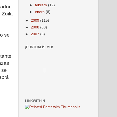
►
febrero
(12)
uador,
►
enero
(8)
r Zoila
►
2009
(115)
►
2008
(63)
no se
►
2007
(6)
¡PUNTUALÍSIMO!
tante
anzas
 se
abrá
LINKWITHIN