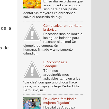
En su día recordaron que
sirve no solo para jugos
sino para hacer pasta
dental Sin mayores celebraciones,
salvo el recuerdo de algu...
Cómo salvar un perrito a
 de la
la deriva
Pescador ruso se lanzó a
las aguas heladas para
rescatar al animal Un
ejemplo de compasión
s de
humana, filmado y ampliamente
difundid...
El “ccorito” está
“jedeque”
Términos
arequipeñísimos
aplicables también a los
“carichis” con que uno choca Hace
poco, mi amigo y colega Pedro Ortiz
Barnuevo, m...
Devuelven fertilidad a
mujeres “ligadas”
Hospital de Arequipa