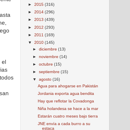
►
2015
(316)
►
2014
(296)
hasta
►
2013
(439)
ne,
►
2012
(293)
uego
►
2011
(169)
▼
2010
(145)
►
diciembre
(13)
►
noviembre
(14)
 el
►
octubre
(15)
rias
►
septiembre
(15)
 todos
▼
agosto
(16)
Agua para ahogarse en Pakistán
 san
Jordania exporta agua bendita
Hay que reflotar la Covadonga
Niña holandesa se hace a la mar
Estarán cuatro meses bajo tierra
JNE envía a cada burro a su
estaca