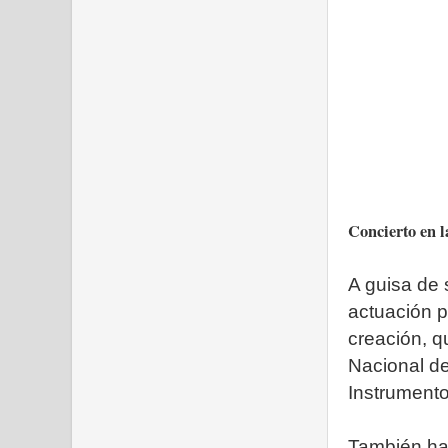
Concierto en l
A guisa de 
actuación pa
creación, qu
Nacional de
Instrumento
También ha