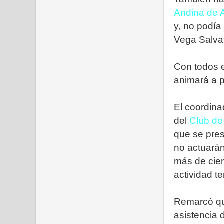
Andina de A
y, no podía 
Vega Salvat
Con todos e
animará a pa
El coordina
del
Club de
que se pre
no actuarán
más de cien
actividad t
Remarcó que
asistencia 