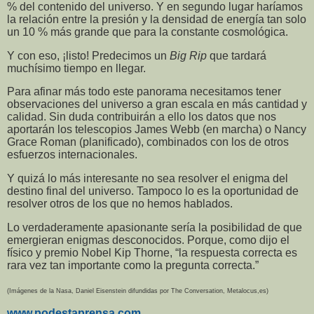
% del contenido del universo. Y en segundo lugar haríamos
la relación entre la presión y la densidad de energía tan solo
un 10 % más grande que para la constante cosmológica.
Y con eso, ¡listo! Predecimos un
Big Rip
que tardará
muchísimo tiempo en llegar.
Para afinar más todo este panorama necesitamos tener
observaciones del universo a gran escala en más cantidad y
calidad. Sin duda contribuirán a ello los datos que nos
aportarán los telescopios James Webb (en marcha) o Nancy
Grace Roman (planificado), combinados con los de otros
esfuerzos internacionales.
Y quizá lo más interesante no sea resolver el enigma del
destino final del universo. Tampoco lo es la oportunidad de
resolver otros de los que no hemos hablados.
Lo verdaderamente apasionante sería la posibilidad de que
emergieran enigmas desconocidos. Porque, como dijo el
físico y premio Nobel Kip Thorne, “la respuesta correcta es
rara vez tan importante como la pregunta correcta.”
(Imágenes de la Nasa, Daniel Eisenstein difundidas por The Conversation, Metalocus,es)
www.podestaprensa.com