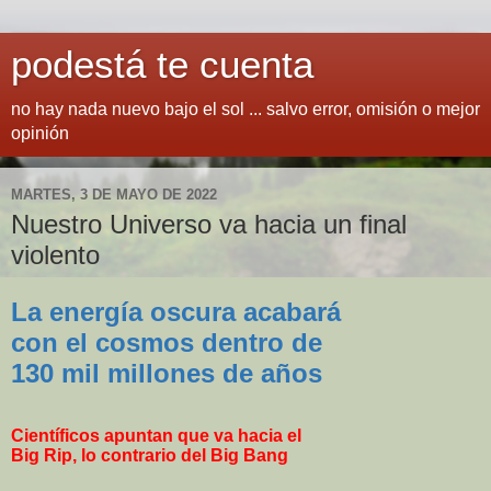
podestá te cuenta
no hay nada nuevo bajo el sol ... salvo error, omisión o mejor
opinión
MARTES, 3 DE MAYO DE 2022
Nuestro Universo va hacia un final
violento
La energía oscura acabará
con el cosmos dentro de
130 mil millones de años
Científicos apuntan que va hacia el
Big Rip, lo contrario del Big Bang