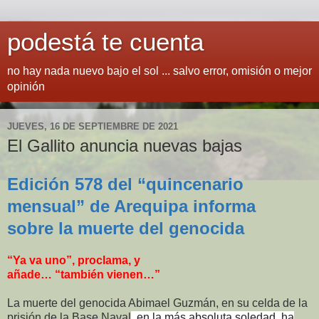
podestá te cuenta
no hay nada nuevo bajo el sol ... salvo error, omisión o mejor
opinión
JUEVES, 16 DE SEPTIEMBRE DE 2021
El Gallito anuncia nuevas bajas
Edición 578 del “quincenario
mensual” de Arequipa informa
sobre la muerte del genocida
“Ya va uno”, proclama, y
añade… “también vienen…”
La muerte del genocida Abimael Guzmán, en su celda de la
prisión de la Base Naval
, en la más absoluta soledad, ha