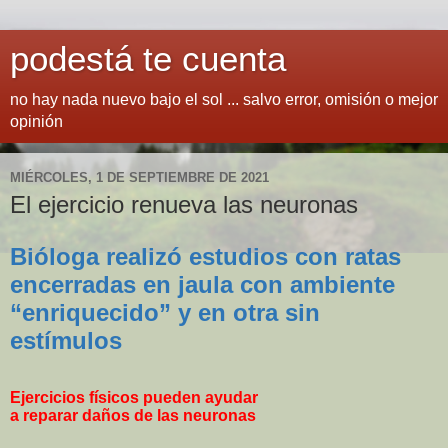
podestá te cuenta
no hay nada nuevo bajo el sol ... salvo error, omisión o mejor
opinión
MIÉRCOLES, 1 DE SEPTIEMBRE DE 2021
El ejercicio renueva las neuronas
Bióloga realizó estudios con ratas
encerradas en jaula con ambiente
“enriquecido” y en otra sin
estímulos
Ejercicios físicos pueden ayudar
a reparar daños de las neuronas